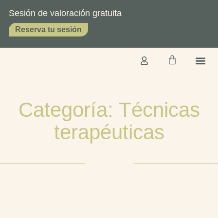
Sesión de valoración gratuita
Reserva tu sesión
TERAPIA O
SOBRE 
Categoría: Técnicas
terapéuticas