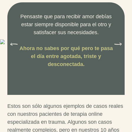
Pensaste que para recibir amor debías
Deci
estar siempre disponible para el otro y
segu
satisfacer sus necesidades.
Ahora no sabes por qué pero te pasa
Ahor
el día entre agotada, triste y
h
desconectada.
Estos son sólo algunos ejemplos de casos reales
con nuestros pacientes de terapia online
especializada en trauma. Algunos son casos
realmente complejos, pero en nuestros 10 años