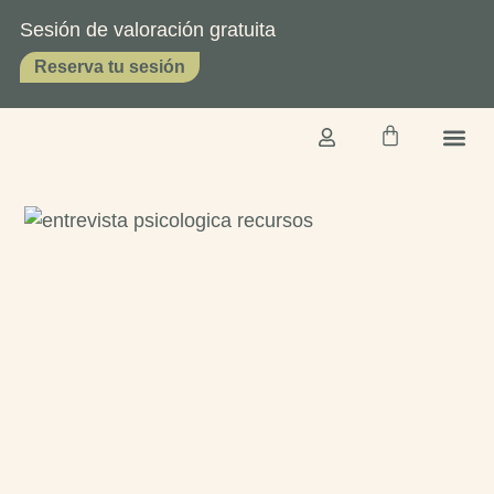
Sesión de valoración gratuita
Reserva tu sesión
TERAPIA O
SOBRE 