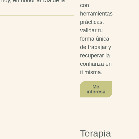
hoy, en honor al Día de la
con
herramientas
prácticas,
validar tu
forma única
de trabajar y
recuperar la
confianza en
ti misma.
Me
interesa
Terapia