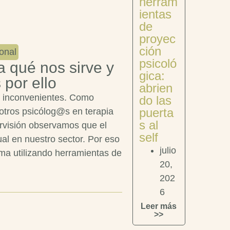
herram
ientas
de
proyec
ción
onal
psicoló
a qué nos sirve y
gica:
por ello
abrien
 e inconvenientes. Como
do las
puerta
tros psicólog@s en terapia
s al
ervisión observamos que el
self
al en nuestro sector. Por eso
julio
ma utilizando herramientas de
20,
202
6
Leer más
>>