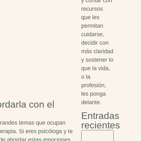
y contar con
recursos
que les
permitan
cuidarse,
decidir con
más claridad
y sostener lo
que la vida,
o la
profesión,
les ponga
delante.
rdarla con el
Entradas
 grandes temas que ocupan
recientes
rapia. Si eres psicóloga y te
 de abordar estas emociones