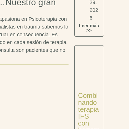
o…Nuestro gran
29,
202
6
 apasiona en Psicoterapia con
Leer más
alistas en trauma sabemos lo
>>
ctuar en consecuencia. Es
ado en cada sesión de terapia.
nsulta son pacientes que no
Combi
nando
terapia
IFS
con