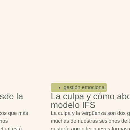
gestión emocional
sde la
La culpa y cómo abo
modelo IFS
icos que más
La culpa y la vergüenza son dos
 nos
muchas de nuestras sesiones de te
tual está
gustaría aprender nuevas formas